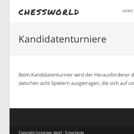
Zum
chessworld
Inhalt
NEWS
springen
Kandidatenturniere
Beim Kandidatenturnier wird der Herausforderer de
zwischen acht Spielern ausgetragen, die sich auf un
Copyright [oceanwp_date] - Schacheule