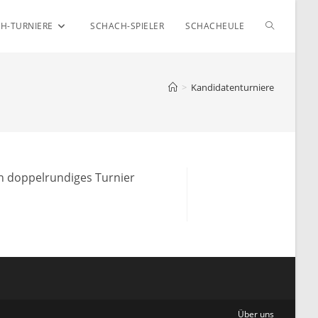
WEBSITE-
H-TURNIERE
SCHACH-SPIELER
SCHACHEULE
SUCHE
>
Kandidatenturniere
UMSCHAL
in doppelrundiges Turnier
Über uns