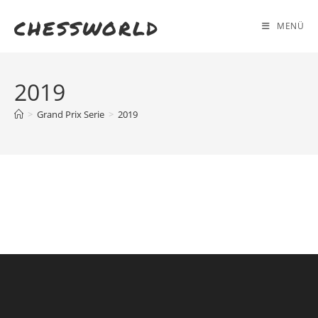
Zum
chessworld
Inhalt
MENÜ
springen
2019
>
Grand Prix Serie
>
2019