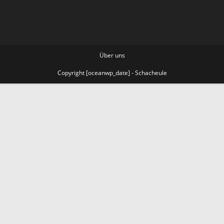
Über uns
Copyright [oceanwp_date] - Schacheule