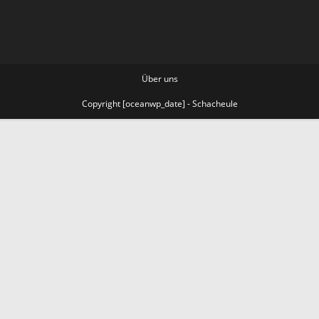
Über uns
Copyright [oceanwp_date] - Schacheule