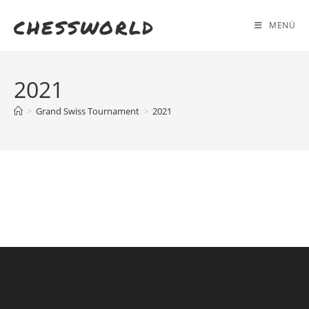
Zum
chessworld
Inhalt
MENÜ
springen
2021
>
Grand Swiss Tournament
>
2021